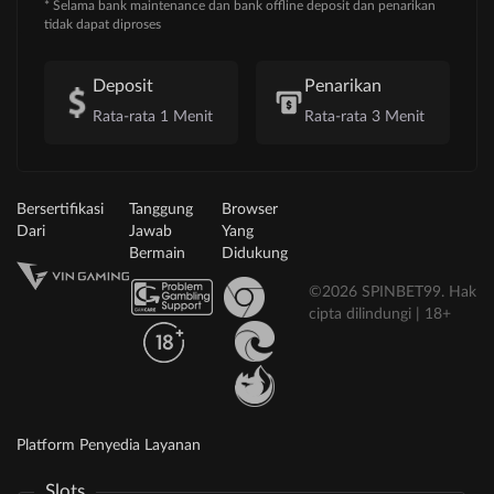
* Selama bank maintenance dan bank offline deposit dan penarikan
tidak dapat diproses
Deposit
Penarikan
Rata-rata 1 Menit
Rata-rata 3 Menit
Bersertifikasi
Tanggung
Browser
Dari
Jawab
Yang
Bermain
Didukung
©2026 SPINBET99. Hak
cipta dilindungi | 18+
Platform Penyedia Layanan
Slots