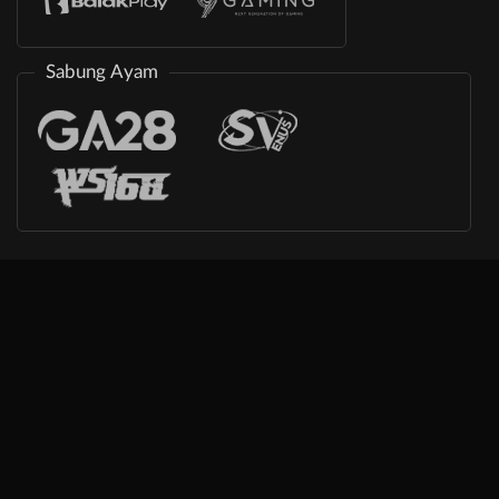
Sabung Ayam