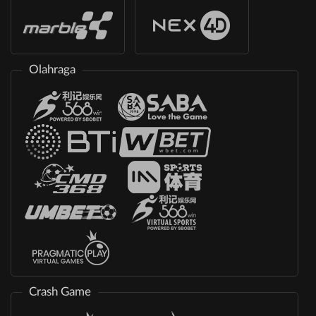
Olahraga
Crash Game