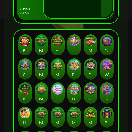
CRASH
GAME
Bao Slot 5X
Multi Hot 100
Habesha Fortune 5
Jingle Bell Bonanza
Multi Hot 5 Deluxe
Gems Crown Charging Wilds
Coins Of Atlantis
Multi Fruits Charging Wilds
Multi Hot 5 Super Wilds
Power Of Tiger
Foxy Hot 20
WildMultiStar
Burning Ice 10
Multi Hot 5 Burn Wilds
Sugar Fiesta
Dice Jungle
Gates Of Merlyn
Genie's Bonanza
HotSamba
Multi Hot 20
Multi Hot 40
Multi Hot 10
Multi Hot Ways
Burning Ice 40