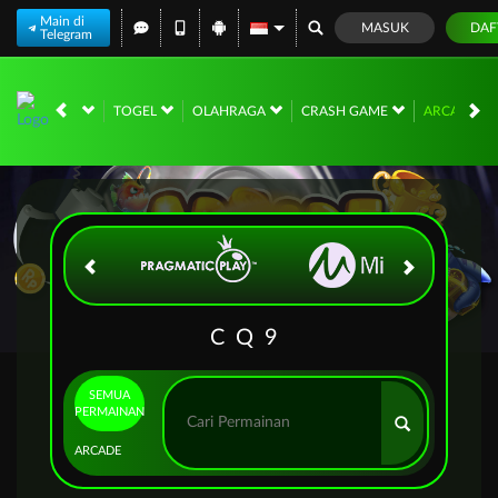
Main di
MASUK
DAF
Telegram
NO
RACE
TOGEL
OLAHRAGA
CRASH GAME
ARCADE
CQ9
SEMUA
PERMAINAN
ARCADE