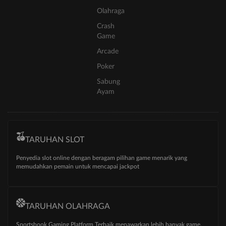
Olahraga
Crash
Game
Arcade
Poker
Sabung
Ayam
TARUHAN SLOT
Penyedia slot online dengan beragam pilihan game menarik yang
memudahkan pemain untuk mencapai jackpot
TARUHAN OLAHRAGA
Sportsbook Gaming Platform Terbaik menawarkan lebih banyak game,