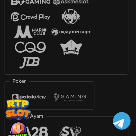
Poker
Sabung Ayam