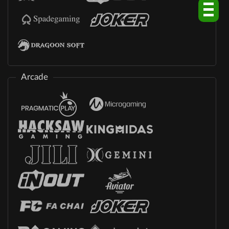
Arcade