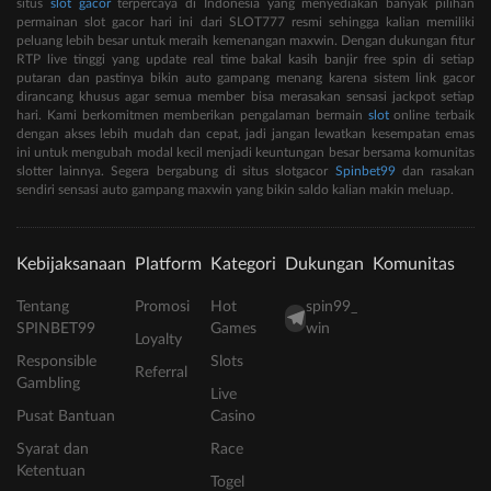
situs
slot gacor
terpercaya di Indonesia yang menyediakan banyak pilihan
permainan slot gacor hari ini dari SLOT777 resmi sehingga kalian memiliki
peluang lebih besar untuk meraih kemenangan maxwin. Dengan dukungan fitur
RTP live tinggi yang update real time bakal kasih banjir free spin di setiap
putaran dan pastinya bikin auto gampang menang karena sistem link gacor
dirancang khusus agar semua member bisa merasakan sensasi jackpot setiap
hari. Kami berkomitmen memberikan pengalaman bermain
slot
online terbaik
dengan akses lebih mudah dan cepat, jadi jangan lewatkan kesempatan emas
ini untuk mengubah modal kecil menjadi keuntungan besar bersama komunitas
slotter lainnya. Segera bergabung di situs slotgacor
Spinbet99
dan rasakan
sendiri sensasi auto gampang maxwin yang bikin saldo kalian makin meluap.
Kebijaksanaan
Platform
Kategori
Dukungan
Komunitas
Tentang
Promosi
Hot
spin99_
SPINBET99
Games
win
Loyalty
Responsible
Slots
Referral
Gambling
Live
Pusat Bantuan
Casino
Syarat dan
Race
Ketentuan
Togel