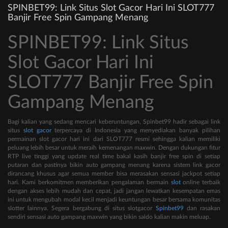
SPINBET99: Link Situs Slot Gacor Hari Ini SLOT777
Banjir Free Spin Gampang Menang
SPINBET99: Link Situs
Slot Gacor Hari Ini
SLOT777 Banjir Free Spin
Gampang Menang
Bagi kalian yang sedang mencari keberuntungan, Spinbet99 hadir sebagai link
situs
slot gacor
terpercaya di Indonesia yang menyediakan banyak pilihan
permainan slot gacor hari ini dari SLOT777 resmi sehingga kalian memiliki
peluang lebih besar untuk meraih kemenangan maxwin. Dengan dukungan fitur
RTP live tinggi yang update real time bakal kasih banjir free spin di setiap
putaran dan pastinya bikin auto gampang menang karena sistem link gacor
dirancang khusus agar semua member bisa merasakan sensasi jackpot setiap
hari. Kami berkomitmen memberikan pengalaman bermain
slot
online terbaik
dengan akses lebih mudah dan cepat, jadi jangan lewatkan kesempatan emas
ini untuk mengubah modal kecil menjadi keuntungan besar bersama komunitas
slotter lainnya. Segera bergabung di situs slotgacor
Spinbet99
dan rasakan
sendiri sensasi auto gampang maxwin yang bikin saldo kalian makin meluap.