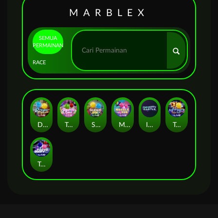
MARBLEX
SEMUA
PERMAINAN
RACE
Dragon Tiger
Tomorrow land
Super PK
Marble Run
Infinity Castle
Tokyo Drift Nitro
Tokyo Drift