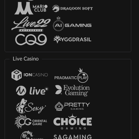
Live Casino