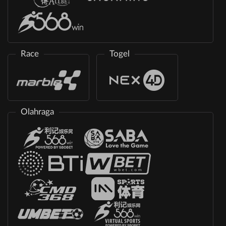
Race
Togel
Olahraga