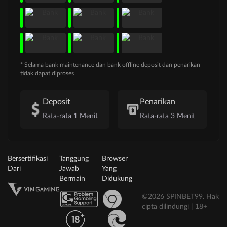
* Selama bank maintenance dan bank offline deposit dan penarikan
tidak dapat diproses
Deposit
Penarikan
Rata-rata 1 Menit
Rata-rata 3 Menit
Bersertifikasi
Tanggung
Browser
Dari
Jawab
Yang
Bermain
Didukung
©2026 SPINBET99. Hak
cipta dilindungi | 18+