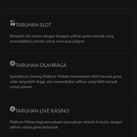
TARUHAN SLOT
Penyedia slot online dengan beragam pilihan game menarik yang
memudahkan pemain untuk mencapai jackpot
TARUHAN OLAHRAGA
Sportsbook Gaming Platform Terbaik menawarkan lebih banyak game,
odds yang lebih tinggi, dan menyediakan pilihan yang lebih banyak
untuk pemain.
TARUHAN LIVE KASINO
Platform Pilihan bagi perusahaan-perusahaan terbaik di dunia, dengan
pilihan variasi game terbanyak